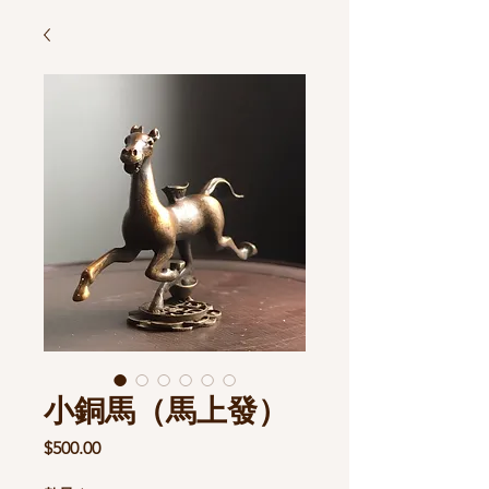
小銅馬（馬上發）
價
$500.00
格