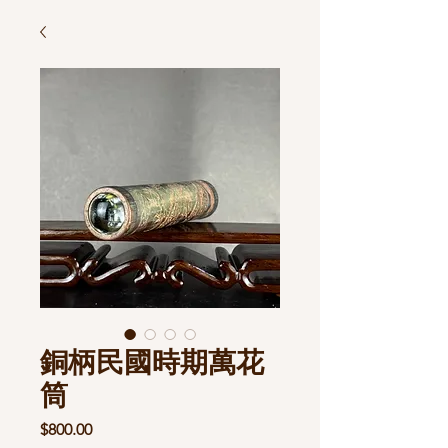
銅柄民國時期萬花
筒
價
$800.00