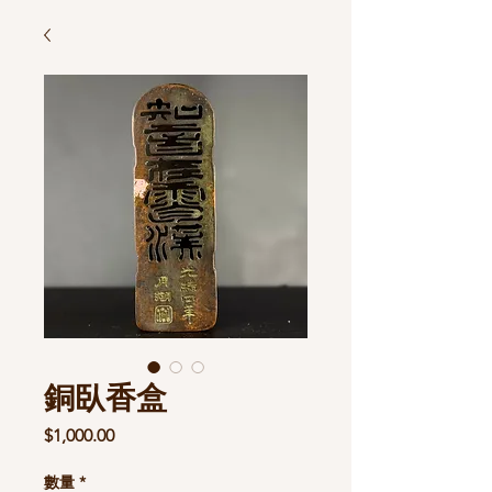
銅臥香盒
價
$1,000.00
格
數量
*