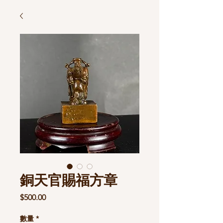
銅天官賜福方章
價
$500.00
格
數量
*