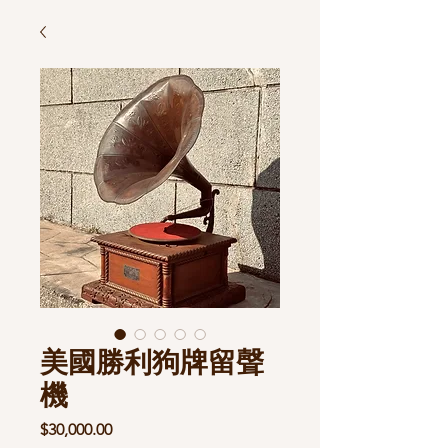
美國勝利狗牌留聲
機
價
$30,000.00